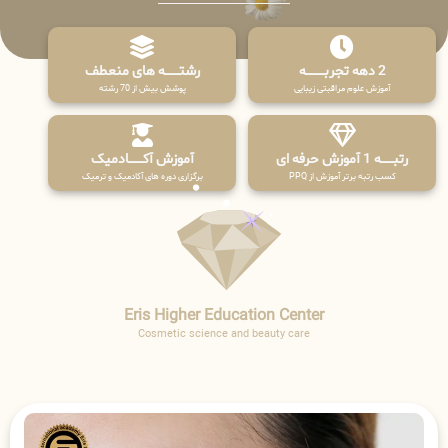
2 دهه تجربـــــــــه
رشتـــــــه های منعطف
آموزش علوم مراقبتی زیبایی
پوشش بیش از 70 رشته
رتبــــــه 1 آموزش حرفه ای
آموزش آکـــــــادمیک
کسب رتبه برتر آموزش از PPQ
برگزاری دوره های آکادمیک و ترمیک
Eris Higher Education Center
Cosmetic science and beauty care