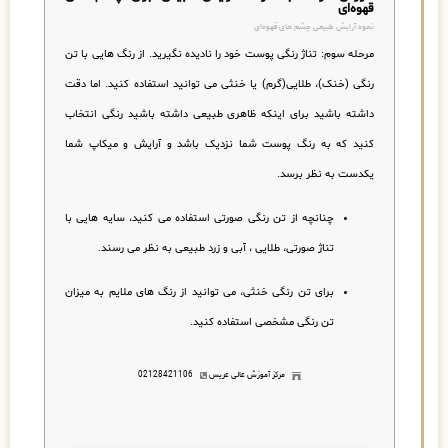
قهوه‌ای
نحوه آرایش طبیعی چشم های قهوه‌ای
مرحله سوم: تناژ رنگی پوست خود را نادیده نگیرید.
از رنگ هایی با تن
رنگی (خنک)، طلایی(گرم) یا خنثی می توانید استفاده کنید. اما دقت
داشته باشید برای اینکه ظاهری طبیعی داشته باشید رنگی انتخاب
کنید که به رنگ پوست شما نزدیک باشد و آرایش و میکاپ شما
یکدست به نظر برسد.
چنانچه از تن رنگی صورتی استفاده می کنید، سایه هایی با
تناژ صورتی، طلایی ، آبی و زرد طبیعی به نظر می رسند.
برای تن رنگی خنثی، می توانید از رنگ های ملایم به میزان
تن رنگی مشخصی استفاده کنید.
مرکز آموزش عالی عریس
02128421106