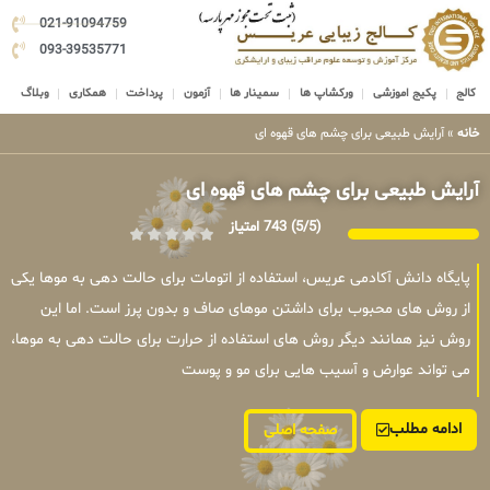
021-91094759
093-39535771
کالج
پکیج اموزشی
ورکشاپ ها
سمینار ها
آزمون
پرداخت
همکاری
وبلاگ
خانه
»
آرایش طبیعی برای چشم های قهوه ای
آرایش طبیعی برای چشم های قهوه ای
(5/5)
743 امتیاز
پایگاه دانش آکادمی عریس، استفاده از اتومات برای حالت دهی به موها یکی
از روش های محبوب برای داشتن موهای صاف و بدون پرز است. اما این
روش نیز همانند دیگر روش های استفاده از حرارت برای حالت دهی به موها،
می تواند عوارض و آسیب هایی برای مو و پوست
ادامه مطلب
صفحه اصلی