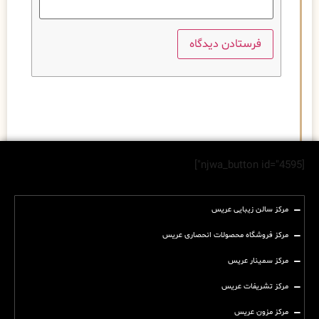
[njwa_button id="4595"]
مرکز سالن زیبایی عریس
مرکز فروشگاه محصولات انحصاری عریس
مرکز سمینار عریس
مرکز تشریفات عریس
مرکز مزون عریس