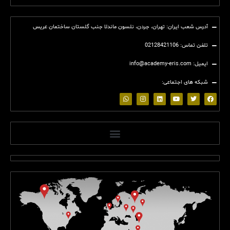
آدرس شعب ایران: تهران، جردن، نلسون ماندلا جنب گلستان ساختمان عریس
تلفن تماس: 02128421106
ایمیل: info@academy-eris.com
شبکه های اجتماعی:
(2)
(2)
(2)
(2)
(2)
(2)
(2)
(2)
(2)
(2)
(2)