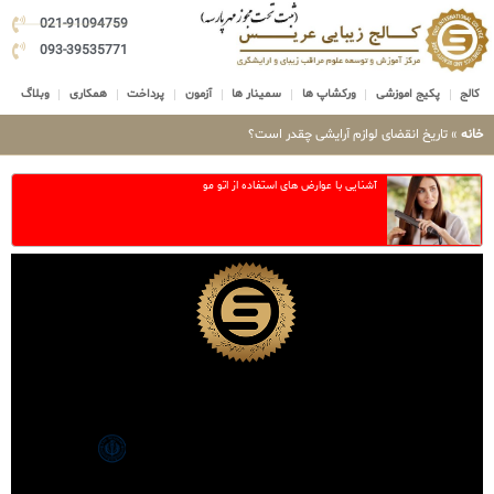
021-91094759
093-39535771
کالج
پکیج اموزشی
ورکشاپ ها
سمینار ها
آزمون
پرداخت
همکاری
وبلاگ
خانه
»
تاریخ انقضای لوازم آرایشی چقدر است؟
آشنایی با عوارض های استفاده از اتو مو