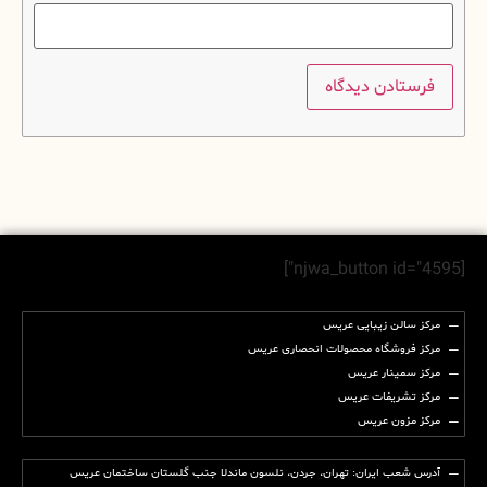
[njwa_button id="4595"]
مرکز سالن زیبایی عریس
مرکز فروشگاه محصولات انحصاری عریس
مرکز سمینار عریس
مرکز تشریفات عریس
مرکز مزون عریس
آدرس شعب ایران: تهران، جردن، نلسون ماندلا جنب گلستان ساختمان عریس