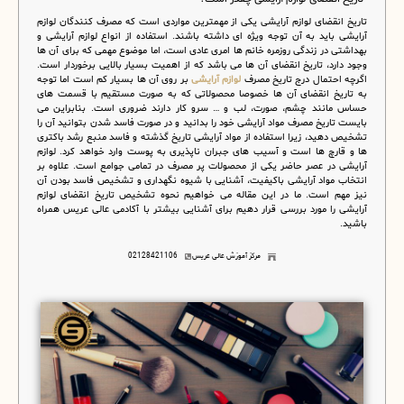
تاریخ انقضای لوازم آرایشی یکی از مهمترین مواردی است که مصرف کنندگان لوازم
آرایشی باید به آن توجه ویژه ای داشته باشند. استفاده از انواع لوازم آرایشی و
بهداشتی در زندگی روزمره خانم ها امری عادی است، اما موضوع مهمی که برای آن ها
وجود دارد، تاریخ انقضای آن ها می باشد که از اهمیت بسیار بالایی برخوردار است.
اگرچه احتمال درج تاریخ مصرف
لوازم آرایشی
بر روی آن ها بسیار کم است اما توجه
به تاریخ انقضای آن ها خصوصا محصولاتی که به صورت مستقیم با قسمت های
حساس مانند چشم، صورت، لب و … سرو کار دارند ضروری است. بنابراین می
بایست تاریخ مصرف مواد آرایشی خود را بدانید و در صورت فاسد شدن بتوانید آن را
تشخیص دهید، زیرا استفاده از مواد آرایشی تاریخ گذشته و فاسد منبع رشد باکتری
ها و قارچ ها است و آسیب های جبران ناپذیری به پوست وارد خواهد کرد. لوازم
آرایشی در عصر حاضر یکی از محصولات پر مصرف در تمامی جوامع است. علاوه بر
انتخاب مواد آرایشی باکیفیت، آشنایی با شیوه نگهداری و تشخیص فاسد بودن آن
نیز مهم است. ما در این مقاله می خواهیم نحوه تشخیص تاریخ انقضای لوازم
آرایشی را مورد بررسی قرار دهیم برای آشنایی بیشتر با آکادمی عالی عریس همراه
باشید.
مرکز آموزش عالی عریس
02128421106