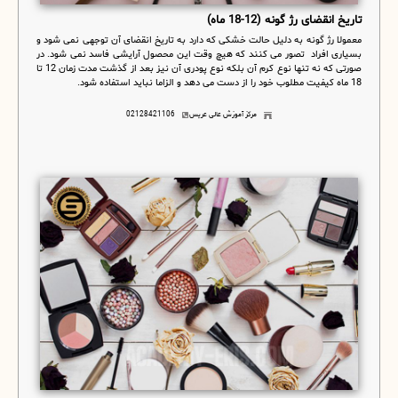
تاریخ انقضای رژ گونه (12-18 ماه)
معمولا رژ گونه به دلیل حالت خشکی که دارد به تاریخ انقضای آن توجهی نمی شود و
بسیاری افراد تصور می کنند که هیچ وقت این محصول آرایشی فاسد نمی شود. در
صورتی که نه تنها نوع کرم آن بلکه نوع پودری آن نیز بعد از گذشت مدت زمان 12 تا
18 ماه کیفیت مطلوب خود را از دست می دهد و الزاما نباید استفاده شود.
مرکز آموزش عالی عریس
02128421106